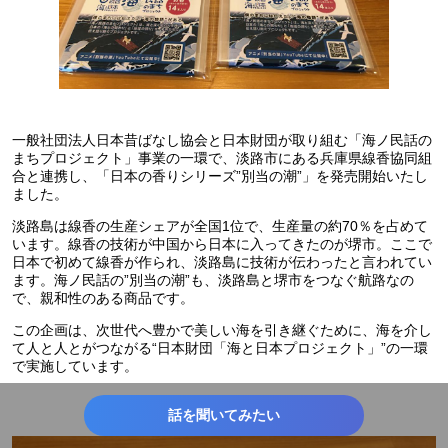
一般社団法人日本昔ばなし協会と日本財団が取り組む「海ノ民話の
まちプロジェクト」事業の一環で、淡路市にある兵庫県線香協同組
合と連携し、「日本の香りシリーズ”別当の潮”」を発売開始いたし
ました。
淡路島は線香の生産シェアが全国1位で、生産量の約70％を占めて
います。線香の技術が中国から日本に入ってきたのが堺市。ここで
日本で初めて線香が作られ、淡路島に技術が伝わったと言われてい
ます。海ノ民話の”別当の潮”も、淡路島と堺市をつなぐ航路なの
で、親和性のある商品です。
この企画は、次世代へ豊かで美しい海を引き継ぐために、海を介し
て人と人とがつながる“日本財団「海と日本プロジェクト」”の一環
で実施しています。
話を聞いてみたい