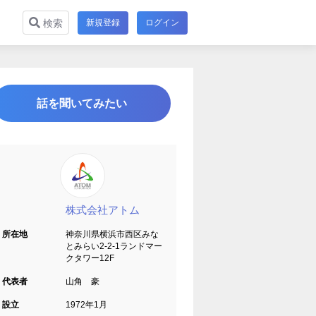
新規登録
ログイン
検索
話を聞いてみたい
株式会社アトム
所在地
神奈川県横浜市西区みな
とみらい2-2-1ランドマー
クタワー12F
代表者
山角 豪
設立
1972年1月