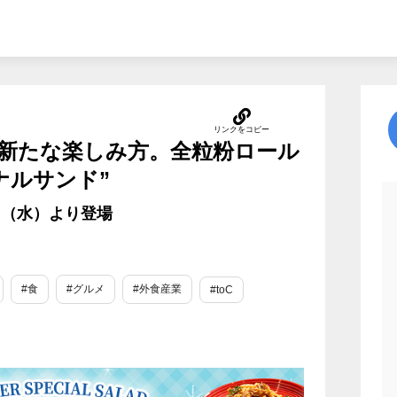
新たな楽しみ方。全粒粉ロール
ナルサンド”
0日（水）より登場
#食
#グルメ
#外食産業
#toC