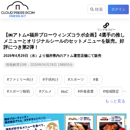
検索
ログイン
【㈱アトム×福井ブローウィンズコラボ企画】4選手の推し
メニューとオリジナルシールのセットメニューを販売。好
評につき第2弾！
2026年4月29日（水）より福井県内のアトム運営店舗にて販売
情報解禁日時：2026年04月29日 19時00分
#ファミリー向け
#子供向け
#スポーツ
#食
#スポーツ観戦
#グルメ
#外食産業
#地域限定
#toC
#期間限定