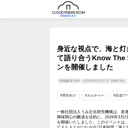
身近な視点で、海と灯
て語り合うKnow Th
ンを開催しました
情報解禁日時：2026年03月27日 16時24分
#男性向け
#カルチャー
#音楽/
一般社団法人うみ文化研究機構は、若
興味関心の醸成を目的に、2026年3月21
を開催いたしました。このイベントは
て人と人とがつながる“日本財団「海と