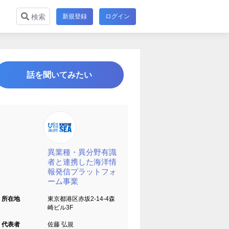
新規登録
ログイン
検索
話を聞いてみたい
異業種・異分野有識
者と連携した海洋情
報発信プラットフォ
ーム事業
所在地
東京都港区赤坂2-14-4森
崎ビル3F
代表者
佐藤 弘規