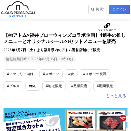
検索
ログイン
【㈱アトム×福井ブローウィンズコラボ企画】4選手の推し
メニューとオリジナルシールのセットメニューを販売
2026年3月7日（土）より福井県内のアトム運営店舗にて販売
情報解禁日時：2026年03月06日 11時00分
#ファミリー向け
#スポーツ
#食
#スポーツ観戦
#グルメ
#地域限定
#数量限定
#期間限定
#toC
#新商品・サービス