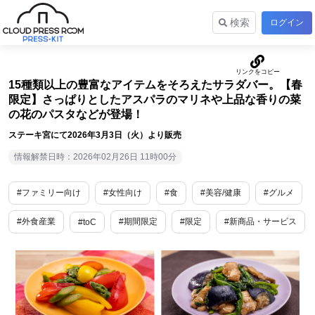
検索
ログイン
15種類以上の豊富なアイテムをそろえたサラダバー。【春
限定】さっぱりとしたアスパラのマリネや上品な香りの菜
の花のパスタなどが登場！
ステーキ宮にて2026年3月3日（火）より販売
情報解禁日時：2026年02月26日 11時00分
#ファミリー向け
#女性向け
#食
#美容/健康
#グルメ
#外食産業
#期間限定
#限定
#新商品・サービス
#toC