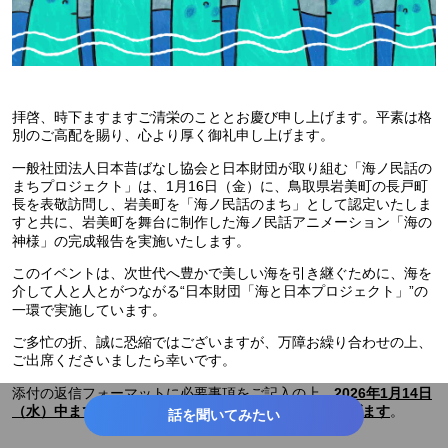
拝啓、時下ますますご清栄のこととお慶び申し上げます。平素は格
別のご高配を賜り、心より厚く御礼申し上げます。
一般社団法人日本昔ばなし協会と日本財団が取り組む「海ノ民話の
まちプロジェクト」は、1月16日（金）に、鳥取県岩美町の長戸町
長を表敬訪問し、岩美町を「海ノ民話のまち」として認定いたしま
すと共に、岩美町を舞台に制作した海ノ民話アニメーション「海の
神様」の完成報告を実施いたします。
このイベントは、次世代へ豊かで美しい海を引き継ぐために、海を
介して人と人とがつながる“日本財団「海と日本プロジェクト」”の
一環で実施しています。
ご多忙の折、誠に恐縮ではございますが、万障お繰り合わせの上、
ご出席くださいましたら幸いです。
添付の返信フォーマットに必要事項をご記入の上、
2026年1月14日
。
（水）中までにご返信くださいますようお願い申し上げます
話を聞いてみたい