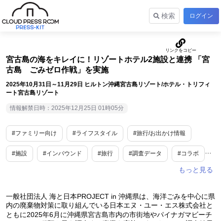
検索
ログイン
宮古島の海をキレイに！リゾートホテル2施設と連携 「宮
古島 ごみゼロ作戦」を実施
2025年10月31日～11月29日 ヒルトン沖縄宮古島リゾート/ホテル・トリフィ
ート宮古島リゾート
情報解禁日時：2025年12月25日 01時05分
#ファミリー向け
#ライフスタイル
#旅行/お出かけ情報
#施設
#インバウンド
#旅行
#調査データ
#コラボ
#沖縄
一般社団法人 海と日本PROJECT in 沖縄県は、海洋ごみを中心に県
内の廃棄物対策に取り組んでいる日本エヌ・ユー・エス株式会社と
ともに2025年6月に沖縄県宮古島市内の市街地やパイナガマビーチ