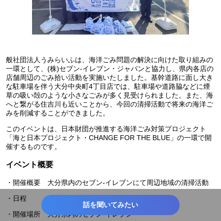
般社団法人うみらいふは、海洋ごみ問題の解決に向けた取り組みの
一環として、(株)セブン‐イレブン・ジャパンと協力し、県内各店の
店舗周辺のごみ拾い活動を実施いたしました。基幹道路に面し大き
な駐車場を伴う大分中央町4丁目店では、駐車場や道路脇などに煙
草の吸い殻のような小さなごみが多く見受けられました。また、海
へと繋がる住吉川も近いことから、今回の清掃活動で将来の海洋ご
みを削減することができました。
このイベントは、日本財団が推進する海洋ごみ対策プロジェクト
「海と日本プロジェクト・CHANGE FOR THE BLUE」の一環で開
催するものです。
イベント概要
・開催概要 大分県内のセブン‐イレブンにて周辺地域の清掃活動
・日程 2025年12月16日(火)
話を聞いてみたい
・開催場所 大分県内のセブン-イレブン