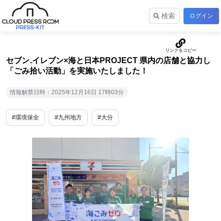
検索
ログイン
セブン₋イレブン×海と日本PROJECT 県内の店舗と協力し
「ごみ拾い活動」を実施いたしました！
情報解禁日時：2025年12月16日 17時03分
#環境保全
#九州地方
#大分