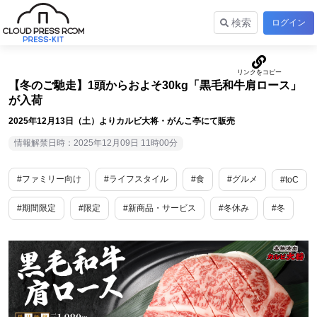
検索
ログイン
【冬のご馳走】1頭からおよそ30kg「黒毛和牛肩ロース」
が入荷
2025年12月13日（土）よりカルビ大将・がんこ亭にて販売
情報解禁日時：2025年12月09日 11時00分
#ファミリー向け
#ライフスタイル
#食
#グルメ
#toC
#期間限定
#限定
#新商品・サービス
#冬休み
#冬