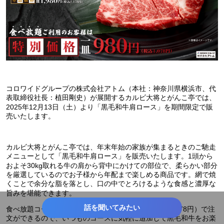
コロワイドグループの株式会社アトム（本社：神奈川県横浜市、代
表取締役社長：植田剛史）が展開するカルビ大将とがんこ亭では、
2025年12月13日（土）より「黒毛和牛肩ロース」を期間限定で販
売いたします。
カルビ大将とがんこ亭では、年末年始の家族が集まるときのご馳走
メニューとして「黒毛和牛肩ロース」を販売いたします。1頭から
およそ30kg取れる牛の肩から背中にかけての部位で、柔らかい部分
を厳選しているのでお子様から年配まで楽しめる商品です。網で焼
くことで余分な脂を落とし、口の中でとろけるような食感と濃厚な
旨みを堪能できます。
話を聞いてみたい
食べ放題コースをご注文のお客様は1皿980円（税込1,078円）で注
文ができるので、いつものコースに気軽に追加して黒毛和牛をお楽