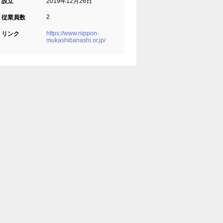
設立
2019年12月26日
2
従業員数
https://www.nippon-
リンク
mukashibanashi.or.jp/