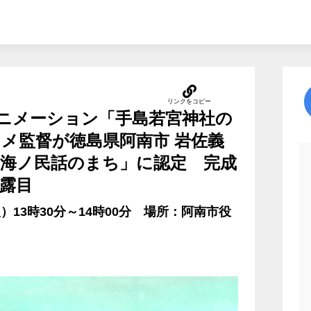
ニメーション「手島若宮神社の
ニメ監督が徳島県阿南市 岩佐義
「海ノ民話のまち」に認定 完成
露目
火）13時30分～14時00分 場所：阿南市役