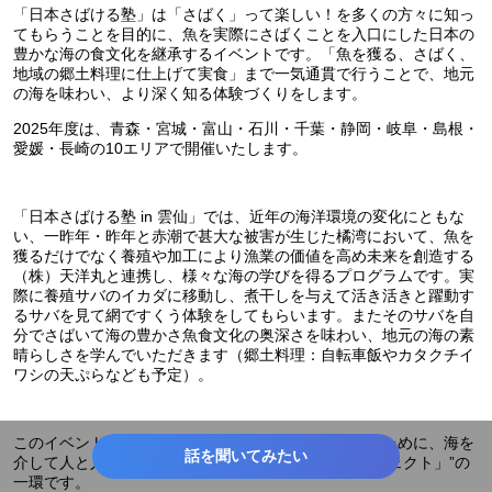
「日本さばける塾」は「さばく」って楽しい！を多くの方々に知っ
てもらうことを目的に、魚を実際にさばくことを入口にした日本の
豊かな海の食文化を継承するイベントです。「魚を獲る、さばく、
地域の郷土料理に仕上げて実食」まで一気通貫で行うことで、地元
の海を味わい、より深く知る体験づくりをします。
2025年度は、青森・宮城・富山・石川・千葉・静岡・岐阜・島根・
愛媛・長崎の10エリアで開催いたします。
「日本さばける塾 in 雲仙」では、近年の海洋環境の変化にともな
い、一昨年・昨年と赤潮で甚大な被害が生じた橘湾において、魚を
獲るだけでなく養殖や加工により漁業の価値を高め未来を創造する
（株）天洋丸と連携し、様々な海の学びを得るプログラムです。実
際に養殖サバのイカダに移動し、煮干しを与えて活き活きと躍動す
るサバを見て網ですくう体験をしてもらいます。またそのサバを自
分でさばいて海の豊かさ魚食文化の奥深さを味わい、地元の海の素
晴らしさを学んでいただきます（郷土料理：自転車飯やカタクチイ
ワシの天ぷらなども予定）。
このイベントは、次世代へ豊かで美しい海を引き継ぐために、海を
話を聞いてみたい
介して人と人とがつながる“日本財団「海と日本プロジェクト」”の
一環です。