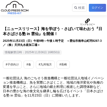
検索
ログイン
【ニュースリリース】海を学ぼう・さばいて味わおう『日
本さばける塾 in 雲仙』を開催！
2025年11月23日（日）午前9時～午後１時予定 ＜雲仙市南串山町丙9287-3
／（株）天洋丸水産加工場＞
情報解禁日時：2025年11月06日 16時50分
#子供向け
#食
#九州地方
#長崎
一般社団法人 海のごちそう推進機構と一般社団法人地域イノベーシ
ョン推進機構は、魚を実際にさばくこと、地域の海洋変化や魚種の
変遷を学ぶこと、さらに地域の郷土料理に根差した調理体験など、
日本の豊かな海の食文化を継承し輪を広げるイベント「日本さばけ
る塾 in 雲仙」を11月23日（日）に開催いたします。