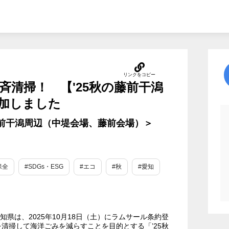
一斉清掃！ 【'25秋の藤前干潟
加しました
＜藤前干潟周辺（中堤会場、藤前会場）＞
保全
#SDGs・ESG
#エコ
#秋
#愛知
知県は、2025年10月18日（土）にラムサール条約登
清掃して海洋ごみを減らすことを目的とする「’25秋