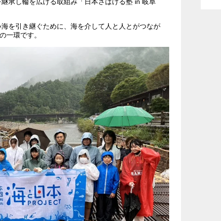
継承し輪を広げる取組み「日本さばける塾 in 岐阜
い海を引き継ぐために、海を介して人と人とがつなが
”の一環です。