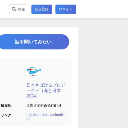
新規登録
ログイン
検索
話を聞いてみたい
日本さばけるプロジ
ェクト（海と日本
2024）
所在地
北海道函館市旭町6-14
http://sabakeru.uminohi.j
リンク
p/