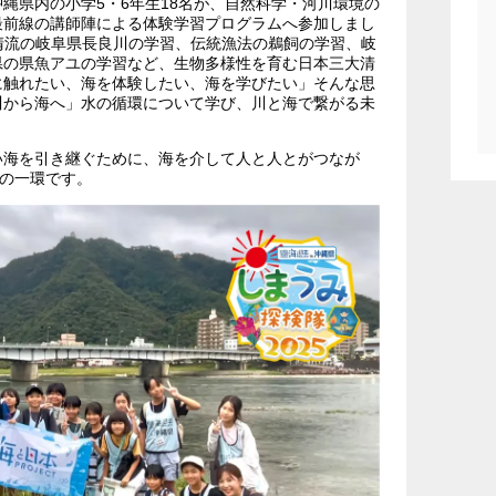
縄県内の小学5・6年生18名が、自然科学・河川環境の
最前線の講師陣による体験学習プログラムへ参加しまし
大清流の岐阜県長良川の学習、伝統漁法の鵜飼の学習、岐
県の県魚アユの学習など、生物多様性を育む日本三大清
に触れたい、海を体験したい、海を学びたい」そんな思
川から海へ」水の循環について学び、川と海で繋がる未
い海を引き継ぐために、海を介して人と人とがつなが
”の一環です。