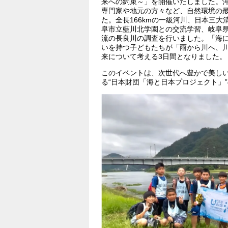
来への約束～」を開催いたしました。沖
専門家や地元の方々など、自然環境の
た。全長166kmの一級河川、日本三
阜市立藍川北学園との交流学習、岐阜
流の長良川の調査を行いました。「海
いを持つ子どもたちが「雨から川へ、
来について考える3日間となりました。
このイベントは、次世代へ豊かで美し
る“日本財団「海と日本プロジェクト」