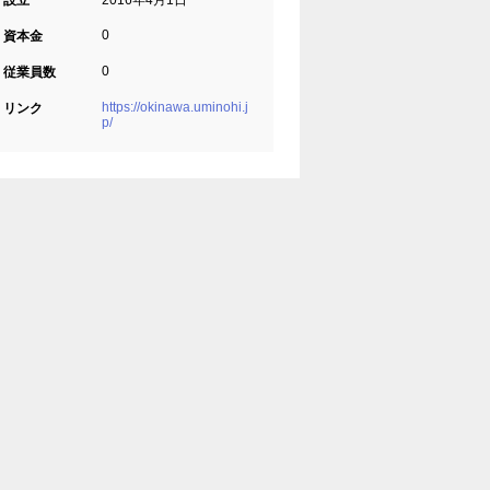
設立
2016年4月1日
0
資本金
0
従業員数
https://okinawa.uminohi.j
リンク
p/