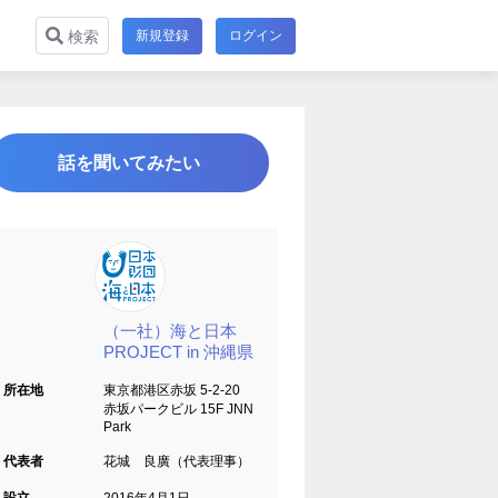
新規登録
ログイン
検索
話を聞いてみたい
（一社）海と日本
PROJECT in 沖縄県
所在地
東京都港区赤坂 5-2-20
赤坂パークビル 15F JNN
Park
代表者
花城 良廣（代表理事）