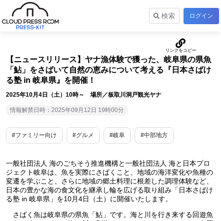
検索
ログイン
【ニュースリリース】ヤナ漁体験で獲った、岐阜県の県魚
「鮎」をさばいて自然の恵みについて考える『日本さばけ
る塾 in 岐阜県』を開催！
2025年10月4日（土）10時～ 場所／板取川洞戸観光ヤナ
情報解禁日時：2025年09月12日 19時00分
#ファミリー向け
#グルメ
#岐阜
#中部地方
一般社団法人 海のごちそう推進機構と一般社団法人 海と日本プロ
ジェクト岐阜は、魚を実際にさばくこと、地域の海洋変化や魚種の
変遷を学ぶこと、さらに地域の郷土料理に根差した調理体験など、
日本の豊かな海の食文化を継承し輪を広げる取り組み「日本さばけ
る塾 in 岐阜県」を10月4日（土）に開催いたします。
さばく魚は岐阜県の県魚「鮎」です。海と川を行き来する回遊魚