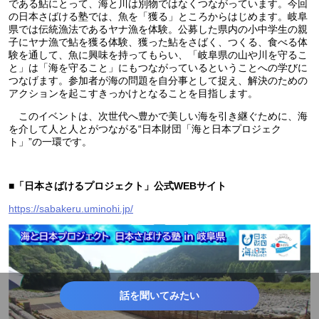
である鮎にとって、海と川は別物ではなくつながっています。今回
の日本さばける塾では、魚を「獲る」ところからはじめます。岐阜
県では伝統漁法であるヤナ漁を体験。公募した県内の小中学生の親
子にヤナ漁で鮎を獲る体験、獲った鮎をさばく、つくる、食べる体
験を通して、魚に興味を持ってもらい、「岐阜県の山や川を守るこ
と」は「海を守ること」にもつながっているということへの学びに
つなげます。参加者が海の問題を自分事として捉え、解決のための
アクションを起こすきっかけとなることを目指します。
このイベントは、次世代へ豊かで美しい海を引き継ぐために、海
を介して人と人とがつながる“日本財団「海と日本プロジェク
ト」”の一環です。
■「日本さばけるプロジェクト」公式WEBサイト
https://s
abakeru.uminohi.jp/
話を聞いてみたい