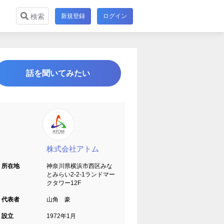
新規登録
ログイン
検索
話を聞いてみたい
株式会社アトム
所在地
神奈川県横浜市西区みな
とみらい2-2-1ランドマー
クタワー12F
代表者
山角 豪
設立
1972年1月