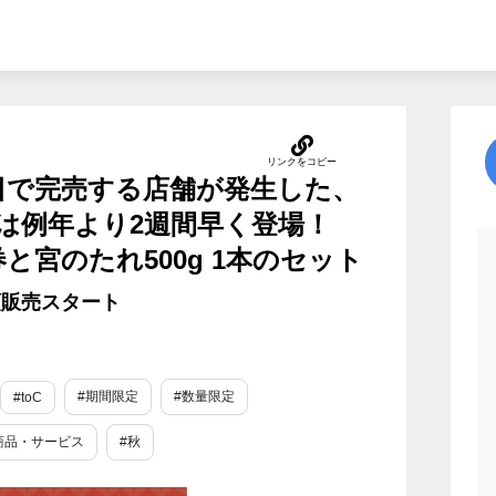
日で完売する店舗が発生した、
は例年より2週間早く登場！
券と宮のたれ500g 1本のセット
頭販売スタート
#期間限定
#数量限定
#toC
商品・サービス
#秋