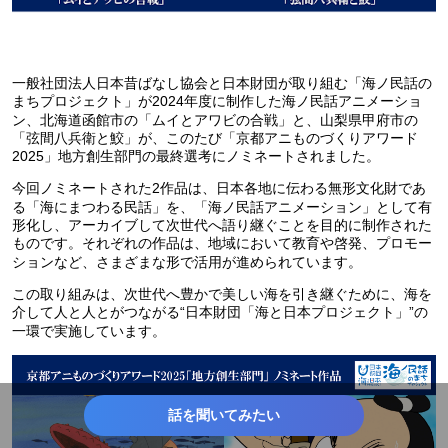
一般社団法人日本昔ばなし協会と日本財団が取り組む「海ノ民話の
まちプロジェクト」が2024年度に制作した海ノ民話アニメーショ
ン、北海道函館市の「ムイとアワビの合戦」と、山梨県甲府市の
「弦間八兵衛と鮫」が、このたび「京都アニものづくりアワード
2025」地方創生部門の最終選考にノミネートされました。
今回ノミネートされた2作品は、日本各地に伝わる無形文化財であ
る「海にまつわる民話」を、「海ノ民話アニメーション」として有
形化し、アーカイブして次世代へ語り継ぐことを目的に制作された
ものです。それぞれの作品は、地域において教育や啓発、プロモー
ションなど、さまざまな形で活用が進められています。
この取り組みは、次世代へ豊かで美しい海を引き継ぐために、海を
介して人と人とがつながる“日本財団「海と日本プロジェクト」”の
一環で実施しています。
話を聞いてみたい