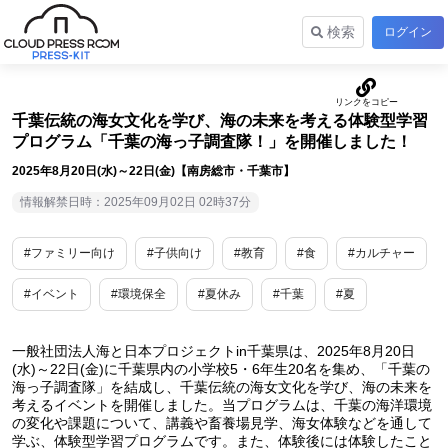
検索
ログイン
千葉伝統の海女文化を学び、海の未来を考える体験型学習
プログラム「千葉の海っ子調査隊！」を開催しました！
2025年8月20日(水)～22日(金)【南房総市・千葉市】
情報解禁日時：2025年09月02日 02時37分
#ファミリー向け
#子供向け
#教育
#食
#カルチャー
#イベント
#環境保全
#夏休み
#千葉
#夏
一般社団法人海と日本プロジェクトin千葉県は、2025年8月20日
(水)～22日(金)に千葉県内の小学校5・6年生20名を集め、「千葉の
海っ子調査隊」を結成し、千葉伝統の海女文化を学び、海の未来を
考えるイベントを開催しました。当プログラムは、千葉の海洋環境
の変化や課題について、講義や畜養場見学、海女体験などを通して
学ぶ、体験型学習プログラムです。また、体験後には体験したこと