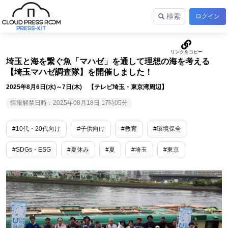
検索
ログイン
埼玉と海を繋ぐ魚「マハゼ」を通して理想の海を考える
【埼玉マハゼ調査隊】を開催しました！
2025年8月6日(水)～7日(木) 【テレビ埼玉・東京湾周辺】
情報解禁日時：2025年08月18日 17時05分
#10代・20代向け
#子供向け
#教育
#環境保全
#SDGs・ESG
#夏休み
#夏
#埼玉
#東京