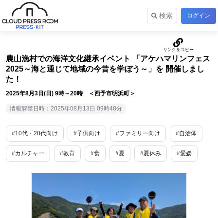
検索
ログイン
農山漁村での海洋文化継承イベント 「アケハマリンフェス
2025～海と通じて地域の今昔を学ぼう～」を 開催しまし
た！
2025年8月3日(日) 9時～20時 ＜西予市明浜町＞
情報解禁日時：2025年08月13日 09時48分
#10代・20代向け
#子供向け
#ファミリー向け
#自治体
#カルチャー
#教育
#食
#夏
#夏休み
#愛媛