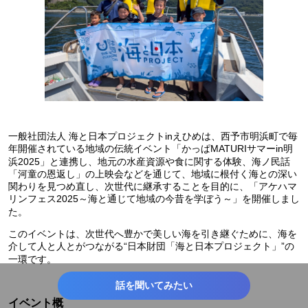
一般社団法人 海と日本プロジェクトinえひめは、西予市明浜町で毎
年開催されている地域の伝統イベント「かっぱMATURIサマーin明
浜2025」と連携し、地元の水産資源や食に関する体験、海ノ民話
「河童の恩返し」の上映会などを通じて、地域に根付く海との深い
関わりを見つめ直し、次世代に継承することを目的に、「アケハマ
リンフェス2025～海と通じて地域の今昔を学ぼう～」を開催しまし
た。
このイベントは、次世代へ豊かで美しい海を引き継ぐために、海を
介して人と人とがつながる“日本財団「海と日本プロジェクト」”の
一環です。
話を聞いてみたい
イベント概