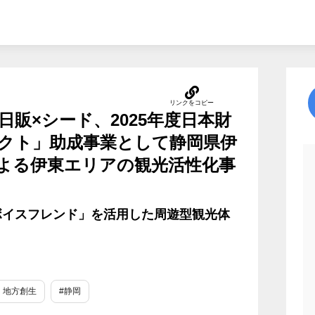
販×シード、2025年度日本財
クト」助成事業として静岡県伊
よる伊東エリアの観光活性化事
ボイスフレンド」を活用した周遊型観光体
・地方創生
#静岡