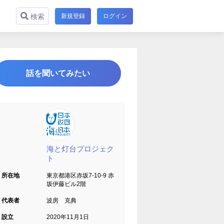
新規登録
ログイン
検索
話を聞いてみたい
海と灯台プロジェク
ト
所在地
東京都港区赤坂7-10-9 赤
坂伊藤ビル2階
代表者
波房 克典
設立
2020年11月1日