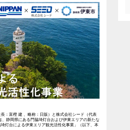
：富樫 建 、略称：日販）と株式会社シード（代表
は、静岡県にある門脇埼灯台および伊東エリアの新たな
脇埼灯台による伊東エリア観光活性化事業」（以下、本