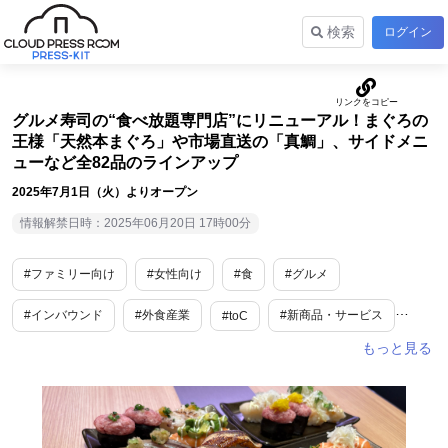
検索
ログイン
グルメ寿司の“食べ放題専門店”にリニューアル！まぐろの
王様「天然本まぐろ」や市場直送の「真鯛」、サイドメニ
ューなど全82品のラインアップ
2025年7月1日（火）よりオープン
情報解禁日時：2025年06月20日 17時00分
#ファミリー向け
#女性向け
#食
#グルメ
#インバウンド
#外食産業
#新商品・サービス
#toC
#神奈川