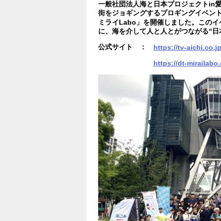
一般社団法人海と日本プロジェクトin愛
街をジョギングするプロギングイベント「Nagoya 
ミライLabo」を開催しました。この
に、海を介して人と人とがつながる“日
公式サイト ：
https://tv-aichi.co.
https://dt-mirailabo