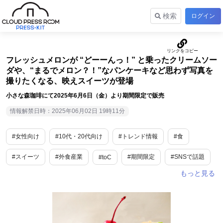
検索
ログイン
フレッシュメロンが “どーーんっ！” と乗ったクリームソー
ダや、“まるでメロン？！”なパンケーキなど思わず写真を
撮りたくなる、映えスイーツが登場
小さな森珈琲にて2025年6月6日（金）より期間限定で販売
情報解禁日時：2025年06月02日 19時11分
#女性向け
#10代・20代向け
#トレンド情報
#食
#スイーツ
#外食産業
#期間限定
#SNSで話題
#toC
#流行