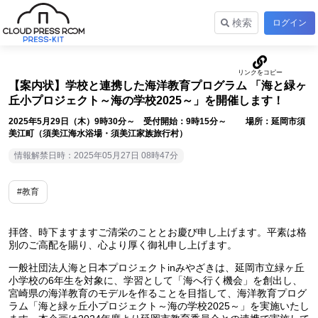
検索
ログイン
【案内状】学校と連携した海洋教育プログラム 「海と緑ヶ
丘小プロジェクト～海の学校2025～」を開催します！
2025年5月29日（木）9時30分～ 受付開始：9時15分～ 場所：延岡市須
美江町（須美江海水浴場・須美江家族旅行村）
情報解禁日時：2025年05月27日 08時47分
#教育
拝啓、時下ますますご清栄のこととお慶び申し上げます。平素は格
別のご高配を賜り、心より厚く御礼申し上げます。
一般社団法人海と日本プロジェクトinみやざきは、延岡市立緑ヶ丘
小学校の6年生を対象に、学習として「海へ行く機会」を創出し、
宮崎県の海洋教育のモデルを作ることを目指して、海洋教育プログ
ラム「海と緑ヶ丘小プロジェクト～海の学校2025～」を実施いたし