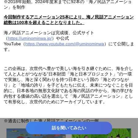
※2018年始動。2024年度末までに92本の「海ノ民話アニメーショ
ン」を制作
今回制作するアニメーション25本により、海ノ民話アニメーション
総数は100本を超えることとなりました。
海ノ民話アニメーションは完成後、公式サイト
（
https://uminominwa.jp/
）や公式
YouTube（
https://www.youtube.com/@uminominwa
）にて公開しま
す。
この企画は、次世代へ豊かで美しい海を引き継ぐために、海を介し
て人と人とがつながる“日本財団「海と日本プロジェクト」”の一環
で実施し、海と深く関わりを持つ日本という国の「海とのつなが
り」と「地域の誇り」を子どもたちに伝え、未来につなぐことを目
的に、日本各地の無形文化財である海の民話の中から、海の学びを
内包する価値の高い話を選出して「海ノ民話アニメーション」とし
て有形化し、次世代のためにアーカイブしています。
※過去に制作した海ノ民話アニメーションの一例
話を聞いてみたい