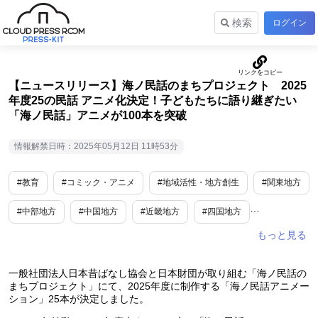
検索
ログイン
【ニュースリリース】海ノ民話のまちプロジェクト 2025
年度25の民話 アニメ化決定！子どもたちに語り継ぎたい
「海ノ民話」アニメが100本を突破
情報解禁日時：2025年05月12日 11時53分
#教育
#コミック・アニメ
#地域活性・地方創生
#関東地方
#中部地方
#中国地方
#近畿地方
#四国地方
#九州地方
#東北地方
一般社団法人日本昔ばなし協会と日本財団が取り組む「海ノ民話の
まちプロジェクト」にて、2025年度に制作する「海ノ民話アニメー
ション」25本が決定しました。