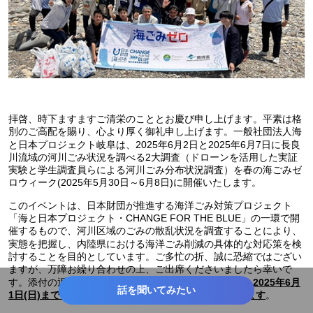
拝啓、時下ますますご清栄のこととお慶び申し上げます。平素は格
別のご高配を賜り、心より厚く御礼申し上げます。一般社団法人海
と日本プロジェクト岐阜は、2025年6月2日と2025年6月7日に長良
川流域の河川ごみ状況を調べる2大調査（ドローンを活用した実証
実験と学生調査員らによる河川ごみ分布状況調査）を春の海ごみゼ
ロウィーク(2025年5月30日～6月8日)に開催いたします。
このイベントは、日本財団が推進する海洋ごみ対策プロジェクト
「海と日本プロジェクト・CHANGE FOR THE BLUE」の一環で開
催するもので、河川区域のごみの散乱状況を調査することにより、
実態を把握し、内陸県における海洋ごみ削減の具体的な対応策を検
討することを目的としています。ご多忙の折、誠に恐縮ではござい
ますが、万障お繰り合わせの上、ご出席くださいましたら幸いで
す。添付の返信フォーマットに必要事項をご記入の上、
2025年6月
話を聞いてみたい
。
1日(日)までにご返信くださいますようお願い申し上げます