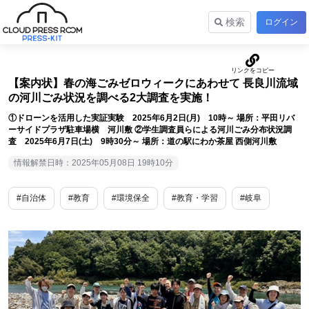
検索
ログイン
【案内状】春の海ごみゼロウィークにあわせて 長良川流域
の河川ごみ状況を調べる2大調査を実施！
①ドローンを活用した実証実験 2025年6月2日(月) 10時～ 場所：平田リバ
ーサイドプラザ駐車場横 河川敷 ②学生調査員らによる河川ごみ分布状況調
査 2025年6月7日(土) 9時30分～ 場所：道の駅にわか茶屋 西側河川敷
情報解禁日時：2025年05月08日 19時10分
#自治体
#教育
#環境保全
#教育・学習
#岐阜