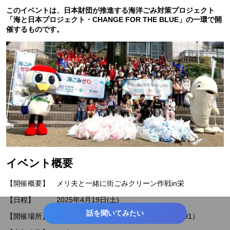
このイベントは、日本財団が推進する海洋ごみ対策プロジェクト
「海と日本プロジェクト・CHANGE FOR THE BLUE」の一環で開
催するものです。
イベント概要
【開催概要】 メリ夫と一緒に街ごみクリーン作戦in栄
【日程】 2025年4月19日(土)
話を聞いてみたい
【開催場所】 矢場公園周辺（名古屋市中区栄3丁目2601）