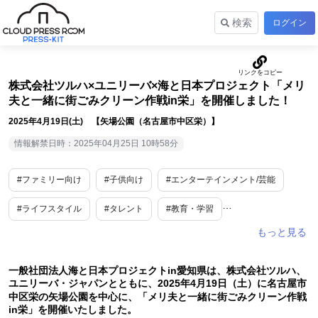
検索
ログイン
株式会社ツルハ×ユニリーバ×海と日本プロジェクト「メリ
夫と一緒に街ごみクリーン作戦in栄」を開催しました！
2025年4月19日(土) 【矢場公園（名古屋市中区栄）】
情報解禁日時：2025年04月25日 10時58分
#ファミリー向け
#子供向け
#エンターテインメント/芸能
#ライフスタイル
#タレント
#教育・学習
#地域活性・地方創生
#SDGs・ESG
#愛知
#中部地方
一般社団法人海と日本プロジェクトin愛知県は、株式会社ツルハ、
ユニリーバ・ジャパンとともに、2025年4月19日（土）に名古屋市
中区栄の矢場公園を中心に、「メリ夫と一緒に街ごみクリーン作戦
in栄」を開催いたしました。