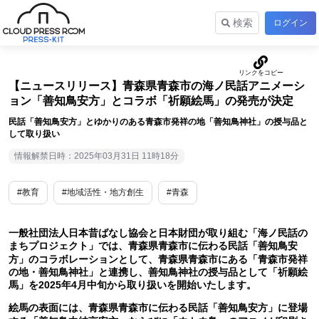
検索
ログイン
【ニュースリリース】青森県青森市の海ノ民話アニメーシ
ョン「善知鳥安方」とコラボ「祈願絵馬」の発売が決定
民話「善知鳥安方」とゆかりのある青森市発祥の地「善知鳥神社」の授与品と
して取り扱い
情報解禁日時：2025年03月31日 11時18分
#教育
#地域活性・地方創生
#青森
一般社団法人日本昔ばなし協会と日本財団が取り組む「海ノ民話の
まちプロジェクト」では、青森県青森市に伝わる民話「善知鳥安
方」のコラボレーションとして、青森県青森市にある「青森市発祥
の地・善知鳥神社」と連携し、善知鳥神社の授与品として「祈願絵
馬」を2025年4月中旬から取り扱いを開始いたします。
絵馬の表面には、青森県青森市に伝わる民話「善知鳥安方」に登場