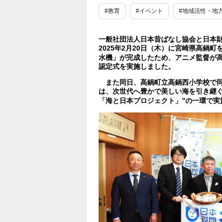
#教育
#イベント
#地域活性・地
一般社団法人日本昔ばなし協会と日本
2025年2月20日（木）に宮崎県高鍋
水機」が完成したため、アニメ監督が
認定式を実施しました。
また同日、高鍋町立高鍋西小学校で同
は、次世代へ豊かで美しい海を引き継ぐ
「海と日本プロジェクト」”の一環で実