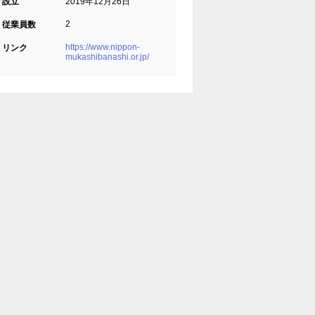
設立
2019年12月26日
2
従業員数
https://www.nippon-
リンク
mukashibanashi.or.jp/