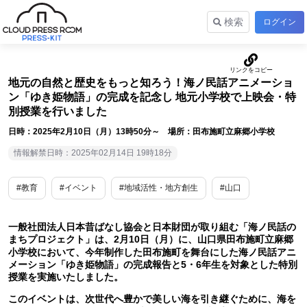
検索
ログイン
地元の自然と歴史をもっと知ろう！海ノ民話アニメーショ
ン「ゆき姫物語」の完成を記念し 地元小学校で上映会・特
別授業を行いました
日時：2025年2月10日（月）13時50分～ 場所：田布施町立麻郷小学校
情報解禁日時：2025年02月14日 19時18分
#教育
#イベント
#地域活性・地方創生
#山口
一般社団法人日本昔ばなし協会と日本財団が取り組む「海ノ民話の
まちプロジェクト」は、2月10日（月）に、山口県田布施町立麻郷
小学校において、今年制作した田布施町を舞台にした海ノ民話アニ
メーション「ゆき姫物語」の完成報告と5・6年生を対象とした特別
授業を実施いたしました。
このイベントは、次世代へ豊かで美しい海を引き継ぐために、海を