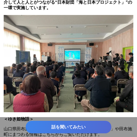
介して人と人とがつながる“日本財団「海と日本プロジェクト」”の
一環で実施しています。
＜ゆき姫物語＞
話を聞いてみたい
山口県田布施町の海ノ民話アニメーション「ゆき姫物語」や田布施
町にまつわる情報はこちらからご覧いただけます。