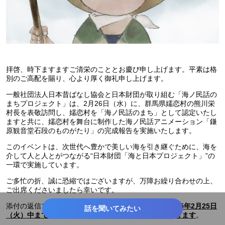
拝啓、時下ますますご清栄のこととお慶び申し上げます。平素は格
別のご高配を賜り、心より厚く御礼申し上げます。
一般社団法人日本昔ばなし協会と日本財団が取り組む「海ノ民話の
まちプロジェクト」は、2月26日（水）に、群馬県嬬恋村の熊川栄
村長を表敬訪問し、嬬恋村を「海ノ民話のまち」として認定いたし
ますと共に、嬬恋村を舞台に制作した海ノ民話アニメーション「鎌
原観音堂石段のものがたり」の完成報告を実施いたします。
このイベントは、次世代へ豊かで美しい海を引き継ぐために、海を
介して人と人とがつながる“日本財団「海と日本プロジェクト」”の
一環で実施しています。
ご多忙の折、誠に恐縮ではございますが、万障お繰り合わせの上、
ご出席くださいましたら幸いです。
添付の返信フォーマットに必要事項をご記入の上、
2025年2月25日
話を聞いてみたい
。
（火）中までにご返信くださいますようお願い申し上げます