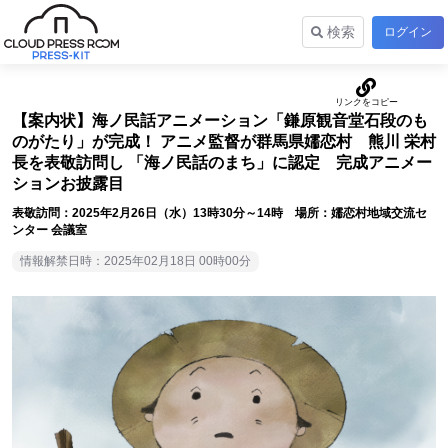
検索
ログイン
【案内状】海ノ民話アニメーション「鎌原観音堂石段のも
のがたり」が完成！ アニメ監督が群馬県嬬恋村 熊川 栄村
長を表敬訪問し 「海ノ民話のまち」に認定 完成アニメー
ションお披露目
表敬訪問：2025年2月26日（水）13時30分～14時 場所：嬬恋村地域交流セ
ンター 会議室
情報解禁日時：2025年02月18日 00時00分