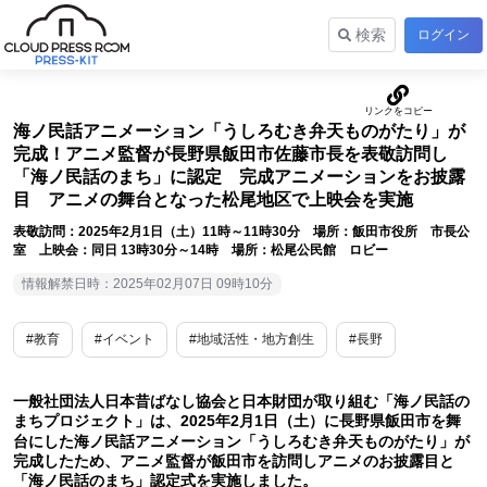
検索
ログイン
海ノ民話アニメーション「うしろむき弁天ものがたり」が
完成！アニメ監督が長野県飯田市佐藤市長を表敬訪問し
「海ノ民話のまち」に認定 完成アニメーションをお披露
目 アニメの舞台となった松尾地区で上映会を実施
表敬訪問：2025年2月1日（土）11時～11時30分 場所：飯田市役所 市長公
室 上映会：同日 13時30分～14時 場所：松尾公民館 ロビー
情報解禁日時：2025年02月07日 09時10分
#教育
#イベント
#地域活性・地方創生
#長野
一般社団法人日本昔ばなし協会と日本財団が取り組む「海ノ民話の
まちプロジェクト」は、2025年2月1日（土）に長野県飯田市を舞
台にした海ノ民話アニメーション「うしろむき弁天ものがたり」が
完成したため、アニメ監督が飯田市を訪問しアニメのお披露目と
「海ノ民話のまち」認定式を実施しました。