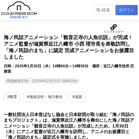
検索
ログイン
海ノ民話アニメーション「観音正寺の人魚伝説」が完成！
アニメ監督が滋賀県近江八幡市 小西 理市長を表敬訪問し
「海ノ民話のまち」に認定 完成アニメーションをお披露目
しました
日時：2025年1月30日（木）14時00分～14時30分 場所：近江八幡市役所 応
接室
情報解禁日時：2025年02月05日 09時20分
#教育
#地域活性・地方創生
#滋賀
一般社団法人日本昔ばなし協会と日本財団が取り組む「海ノ民話の
まちプロジェクト」は、滋賀県近江八幡市を舞台にした海ノ民話ア
ニメーション「観音正寺の人魚伝説」が完成したため、1月30日
（木）にアニメ監督が近江八幡市を訪問し、アニメのお披露目と
「海ノ民話のまち」認定式を実施しました。