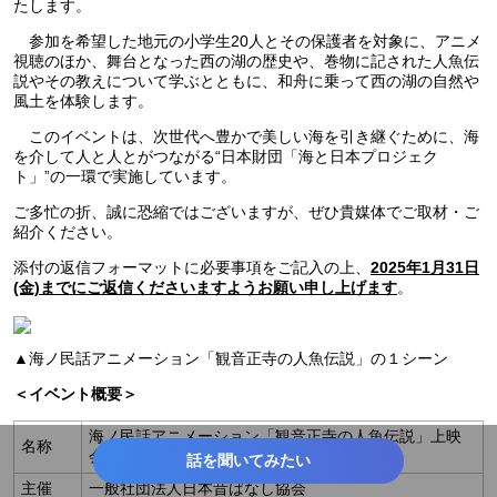
たします。
参加を希望した地元の小学生20人とその保護者を対象に、アニメ
視聴のほか、舞台となった西の湖の歴史や、巻物に記された人魚伝
説やその教えについて学ぶとともに、和舟に乗って西の湖の自然や
風土を体験します。
このイベントは、次世代へ豊かで美しい海を引き継ぐために、海
を介して人と人とがつながる“日本財団「海と日本プロジェク
ト」”の一環で実施しています。
ご多忙の折、誠に恐縮ではございますが、ぜひ貴媒体でご取材・ご
紹介ください。
添付の返信フォーマットに必要事項をご記入の上、
2025年1月31日
。
(金)までにご返信くださいますようお願い申し上げます
▲海ノ民話アニメーション「観音正寺の人魚伝説」の１シーン
＜イベント概要＞
海ノ民話アニメーション「観音正寺の人魚伝説」上映
名称
会・フィールドワーク
話を聞いてみたい
主催
一般社団法人日本昔ばなし協会