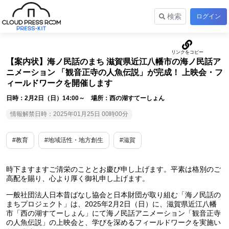
検索
ログイン
【案内状】海ノ民話のまち 滋賀県近江八幡市の海ノ民話ア
ニメーション 「観音正寺の人魚伝説」が完成！ 上映会・フ
ィールドワークを開催します
日時：2月2日（日）14:00～ 場所：西の湖すてーしょん
情報解禁日時：2025年01月25日 00時00分
#教育
#地域活性・地方創生
#滋賀
時下ますますご清栄のこととお慶び申し上げます。平素は格別のご
高配を賜り、心より厚く御礼申し上げます。
一般社団法人日本昔ばなし協会と日本財団が取り組む「海ノ民話の
まちプロジェクト」は、2025年2月2日（日）に、滋賀県近江八幡
市「西の湖すてーしょん」にて海ノ民話アニメーション「観音正寺
の人魚伝説」の上映会と、学びを深めるフィールドワークを実施い