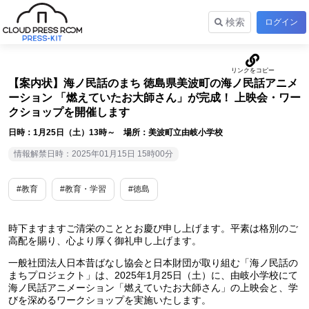
検索
ログイン
【案内状】海ノ民話のまち 徳島県美波町の海ノ民話アニメ
ーション 「燃えていたお大師さん」が完成！ 上映会・ワー
クショップを開催します
日時：1月25日（土）13時～ 場所：美波町立由岐小学校
情報解禁日時：2025年01月15日 15時00分
#教育
#教育・学習
#徳島
時下ますますご清栄のこととお慶び申し上げます。平素は格別のご
高配を賜り、心より厚く御礼申し上げます。
一般社団法人日本昔ばなし協会と日本財団が取り組む「海ノ民話の
まちプロジェクト」は、2025年1月25日（土）に、由岐小学校にて
海ノ民話アニメーション「燃えていたお大師さん」の上映会と、学
びを深めるワークショップを実施いたします。