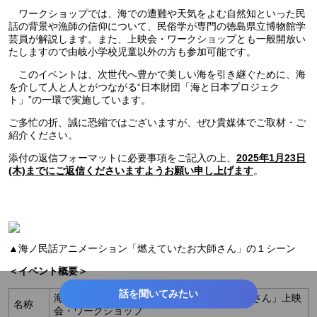
ワークショップでは、海での遭難や天気をよむ自然知といった民
話の背景や漁師の信仰について、民俗学が専門の徳島県立博物館学
芸員が解説します。また、上映会・ワークショップとも一般開放い
たしますので由岐小学校児童以外の方も参加可能です。
このイベントは、次世代へ豊かで美しい海を引き継ぐために、海
を介して人と人とがつながる“日本財団「海と日本プロジェク
ト」”の一環で実施しています。
ご多忙の折、誠に恐縮ではございますが、ぜひ貴媒体でご取材・ご
紹介ください。
添付の返信フォーマットに必要事項をご記入の上、
2025年1月23日
。
(木)までにご返信くださいますようお願い申し上げます
▲海ノ民話アニメーション「燃えていたお大師さん」の１シーン
＜イベント概要＞
話を聞いてみたい
海ノ民話アニメーション「燃えていたお大師さん」上映
名称
会・ワークショップ