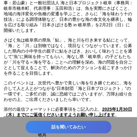
事：若山豪）と一般社団法人 海と日本プロジェクト岐阜（事務局：
岐阜市橋本町、代表理事：玉田和浩）は、魚を実際にさばくこと、
地域の海洋変化や魚種の変遷を学ぶこと、さらに「海を味わう十の
技法」による調理体験など、日本の豊かな海の食文化を継承し、輪
を広げる取り組み「日本さばける塾 in 岐阜県」を2月2日（日）に
開催いたします。
さばく魚は岐阜県の県魚「鮎」。海と川を行き来する鮎にとって、
「海」と「川」は別物ではなく、境目なくつながっています。公募
した県内の小中学生の親子に鮎をさばき、おいしく味わうことを通
して“魚”に興味を持ってもらい、海なし県「岐阜県」の子どもたち
が「川を守る＝海を守る」ことへの理解を深め、海の問題を自分ご
ととして捉えることで、解決のためのアクションを起こすきっかけ
を作ることを目指します。
このイベントは、次世代へ豊かで美しい海を引き継ぐために、海を
介して人と人とがつながる“日本財団「海と日本プロジェクト」”の
一環です。ご多忙の折、誠に恐縮ではございますが、万障お繰り合
わせの上、ご出席くださいましたら幸いです。
添付の返信フォーマットに必要事項をご記入の上、
2025年1月30日
。
（木）までにご返信くださいますようお願い申し上げます
話を聞いてみたい
敬具