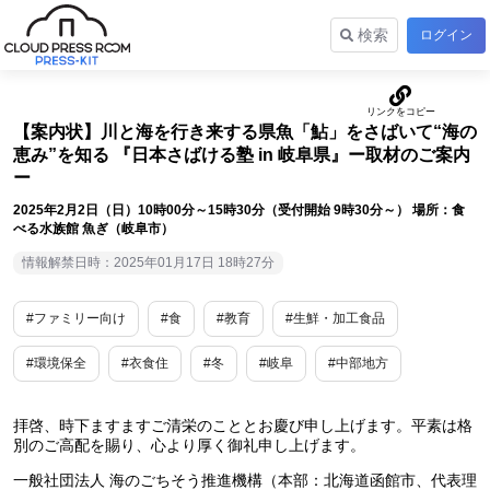
検索
ログイン
【案内状】川と海を行き来する県魚「鮎」をさばいて“海の
恵み”を知る 『日本さばける塾 in 岐阜県』ー取材のご案内
ー
2025年2月2日（日）10時00分～15時30分（受付開始 9時30分～） 場所：食
べる水族館 魚ぎ（岐阜市）
情報解禁日時：2025年01月17日 18時27分
#ファミリー向け
#食
#教育
#生鮮・加工食品
#環境保全
#衣食住
#冬
#岐阜
#中部地方
拝啓、時下ますますご清栄のこととお慶び申し上げます。平素は格
別のご高配を賜り、心より厚く御礼申し上げます。
一般社団法人 海のごちそう推進機構（本部：北海道函館市、代表理