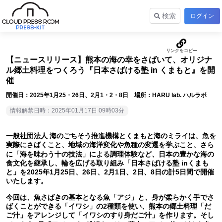
検索
ログイン
【ニュースリリース】熊本の海の幸をさばいて、オリジナ
ル郷土料理をつくろう『日本さばける塾 in くまもと』を開
催
開催日：2025年1月25・26日、2月1・2・8日 場所：HARU lab. ハルラボ
情報解禁日時：2025年01月17日 09時03分
一般社団法人 海のごちそう推進機構とくまもと海のミライは、魚を
実際にさばくこと、地域の海洋変化や魚種の変遷を学ぶこと、さら
に「海を味わう十の技法」による調理体験など、日本の豊かな海の
食文化を継承し、輪を広げる取り組み「日本さばける塾 inくまも
と」を2025年1月25日、26日、2月1日、2日、8日の計5日間で開催
いたします。
今回は、魚さばきの基本となる魚「アジ」と、身が柔らかく手でさ
ばくことができる「イワシ」の2種類を使い、熊本の郷土料理「だ
ご汁」をアレンジして「イワシのすり身だご汁」を作ります。そし