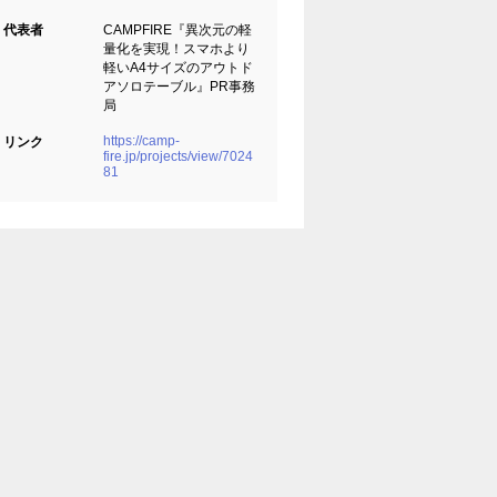
代表者
CAMPFIRE『異次元の軽
量化を実現！スマホより
軽いA4サイズのアウトド
アソロテーブル』PR事務
局
https://camp-
リンク
fire.jp/projects/view/7024
81