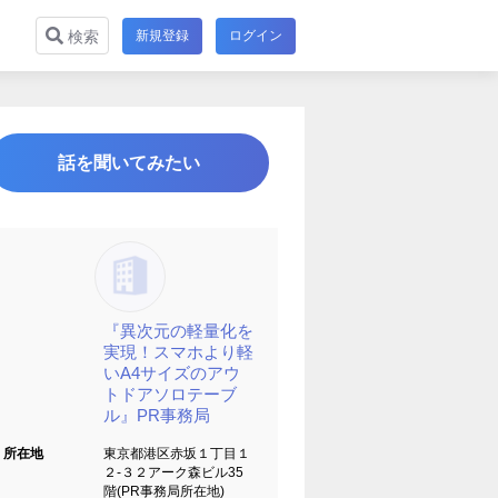
新規登録
ログイン
検索
話を聞いてみたい
『異次元の軽量化を
実現！スマホより軽
いA4サイズのアウ
トドアソロテーブ
ル』PR事務局
所在地
東京都港区赤坂１丁目１
２-３２アーク森ビル35
階(PR事務局所在地)