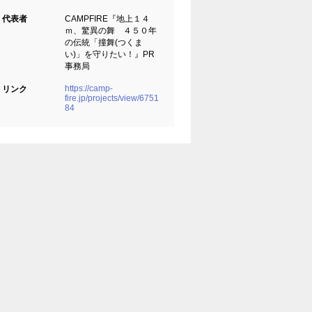
代表者
CAMPFIRE『地上１４
ｍ、驚異の舞 ４５０年
の伝統「撞舞(つくま
い)」を守りたい！』PR
事務局
https://camp-
リンク
fire.jp/projects/view/6751
84