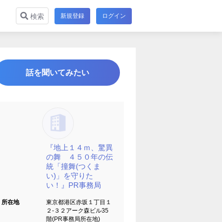
新規登録
ログイン
検索
話を聞いてみたい
『地上１４ｍ、驚異
の舞 ４５０年の伝
統「撞舞(つくま
い)」を守りた
い！』PR事務局
所在地
東京都港区赤坂１丁目１
２-３２アーク森ビル35
階(PR事務局所在地)