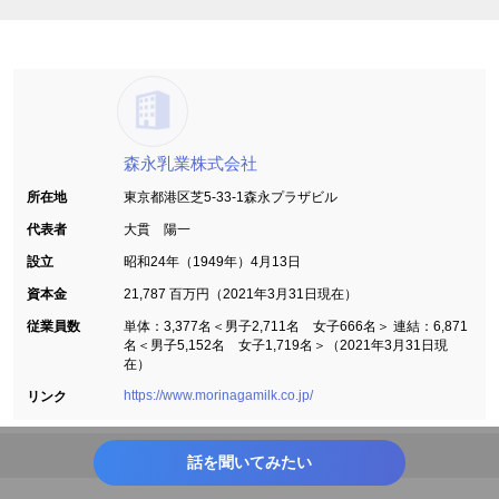
森永乳業株式会社
所在地
東京都港区芝5-33-1森永プラザビル
代表者
大貫 陽一
設立
昭和24年（1949年）4月13日
資本金
21,787 百万円（2021年3月31日現在）
従業員数
単体：3,377名＜男子2,711名 女子666名＞ 連結：6,871
名＜男子5,152名 女子1,719名＞（2021年3月31日現
在）
https://www.morinagamilk.co.jp/
リンク
話を聞いてみたい