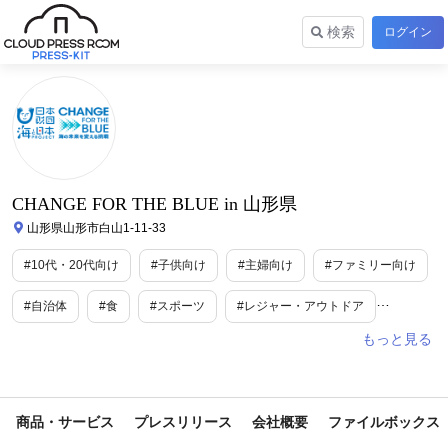
検索
ログイン
CHANGE FOR THE BLUE in 山形県
山形県山形市白山1-11-33
#10代・20代向け
#子供向け
#主婦向け
#ファミリー向け
#自治体
#食
#スポーツ
#レジャー・アウトドア
#グルメ
#イベント
#外食産業
#環境保全
#地域活性・地方創生
#旅行
#期間限定
#地域限定
商品・サービス
プレスリリース
会社概要
ファイルボックス
#SDGs・ESG
#エコ
#限定
#コラボ
#ユニーク