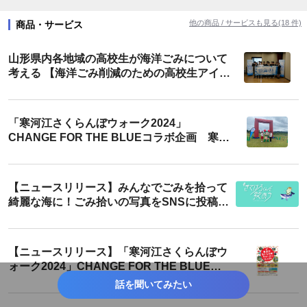
#山形
他の商品 / サービスも見る(18 件)
商品・サービス
山形県内各地域の高校生が海洋ごみについて
考える 【海洋ごみ削減のための高校生アイデ
ィアコンテスト】を開催しました！
「寒河江さくらんぼウォーク2024」
CHANGE FOR THE BLUEコラボ企画 寒河
江川から海を変えていこう！ ごみ拾いチャレ
ンジを開催しました！
【ニュースリリース】みんなでごみを拾って
綺麗な海に！ごみ拾いの写真をSNSに投稿し
て宿泊券が当たる!? ”きてけろくんと救お
う”キャンペーン開始！
【ニュースリリース】「寒河江さくらんぼウ
ォーク2024」CHANGE FOR THE BLUEコ
ラボ企画 寒河江川から海を変えていこう！
話を聞いてみたい
ごみ拾い参加者に市内ラーメン店で使えるク