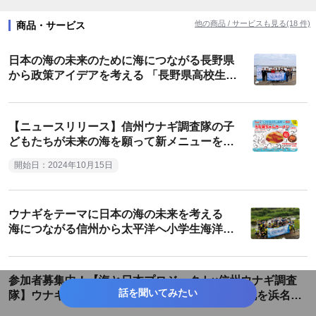
他の商品 / サービスも見る(18 件)
商品・サービス
日本の海の未来のために海につながる長野県
から政策アイデアを考える 「長野県高校生海
の政策コンテスト スタートアップ合宿」を開
催しました！
【ニュースリリース】信州ウナギ調査隊の子
どもたちが未来の海を願って新メニューを考
案 テンホウ「うな蒲ちゃんラーメン」「うな
開始日：2024年10月15日
蒲ちゃんミニ丼」新発売
ウナギをテーマに日本の海の未来を考える
海につながる信州から太平洋へ小学生海洋学
習プログラム【信州ウナギ調査隊】を開催し
ました！
参加者募集中！【海と日本プロジェクト×信州ウナギ調査
話を聞いてみたい
隊】ウナギの不漁問題と今、海で起きている変化を浜名湖
で学ぶ