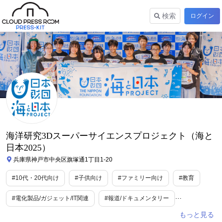
検索
ログイン
海洋研究3Dスーパーサイエンスプロジェクト（海と
日本2025）
兵庫県神戸市中央区旗塚通1丁目1-20
#10代・20代向け
#子供向け
#ファミリー向け
#教育
#電化製品/ガジェット/IT関連
#報道/ドキュメンタリー
#ITガジェット
#コンピューター・IT
#イベント