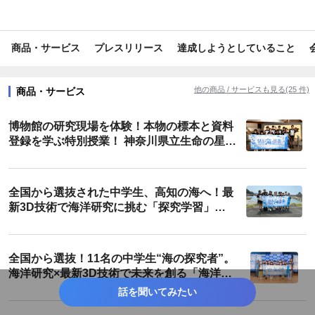
#育児・子育て
#学問・学術
#環境保全
#教育・学習
商品・サービス
プレスリリース
達成しようとしていること
#サイエンス
#地域活性・地方創生
#知育・幼児教育
#テクノロジー
#業界初
#世界初
#日本初
#業界唯一
他の商品 / サービスも見る(25 件)
商品・サービス
#日本唯一
#クラファン達成
#最新技術
#SDGs・ESG
博物館の研究現場を体験！本物の標本と資料
#エコ
#コラボ
#プロジェクト
#入学式
#神奈川
登録を学ぶ特別授業！ 神奈川県立生命の星・
地球博物館で海洋研究3Dスーパーサイエン
#東京
#千葉
#奈良
#大阪
#兵庫
#高知
スプロジェクト5期生授業を実施しました！
全国から選抜された中学生、高知の海へ！最
#関東地方
#四国地方
新3D技術で海洋研究に挑む「探究学習」の
新たな形 海洋研究3Dスーパーサイエンス
プロジェクト 5期生実習合宿を開催しまし
た！
全国から選抜！11名の中学生“海の探究者”。
海洋研究×最新3D技術で未来を創る「海洋研
究3Dスーパーサイエンスプロジェクト」5期
話を聞いてみたい
生入学式／第1回授業を開催しました