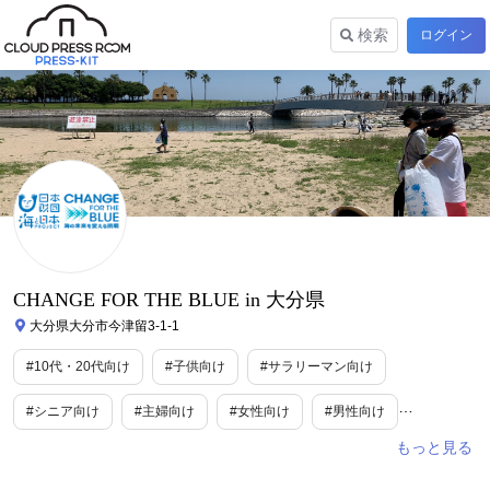
検索
ログイン
CHANGE FOR THE BLUE in 大分県
大分県大分市今津留3-1-1
#10代・20代向け
#子供向け
#サラリーマン向け
#シニア向け
#主婦向け
#女性向け
#男性向け
#ファミリー向け
#エンターテインメント/芸能
#カルチャー